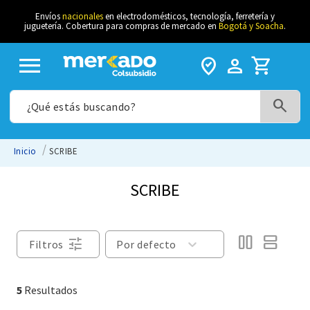
Envíos
nacionales
en electrodomésticos, tecnología, ferretería y
juguetería. Cobertura para compras de mercado en
Bogotá y Soacha
.
menu
where_to_vote
person_filled
shopping_cart
¿Qué estás buscando?
términos más buscados
SCRIBE
suavizante
SCRIBE
1
.
gaseosa
2
.
shampo
3
.
tune
Filtros
Por defecto
huevos
4
.
cebolla
5
.
5
desodorante hombre
6
.