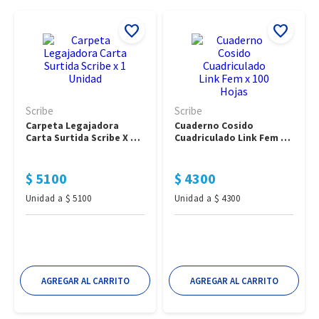
dientes
7
.
desodorante mujer
8
.
leche deslactosada
9
.
cafe
10
.
Scribe
Scribe
Carpeta Legajadora 
Cuaderno Cosido 
Carta Surtida Scribe X 1 
Cuadriculado Link Fem X 
Unidad
100 Hojas
$
5100
$
4300
Unidad
a
$
5100
Unidad
a
$
4300
AGREGAR AL CARRITO
AGREGAR AL CARRITO