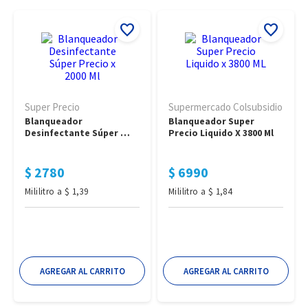
dientes
7
.
desodorante mujer
8
.
cafe
9
.
leche deslactosada
10
.
Super Precio
Supermercado Colsubsidio
Blanqueador 
Blanqueador Super 
Desinfectante Súper 
Precio Liquido X 3800 Ml
Precio X 2000 Ml
$
2780
$
6990
Mililitro
a
$
1
,
39
Mililitro
a
$
1
,
84
AGREGAR AL CARRITO
AGREGAR AL CARRITO