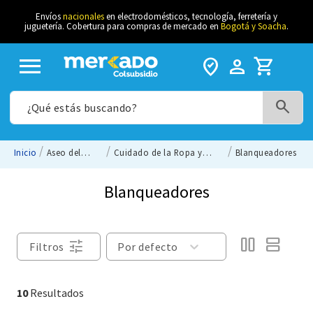
Envíos
nacionales
en electrodomésticos, tecnología, ferretería y
juguetería. Cobertura para compras de mercado en
Bogotá y Soacha
.
menu
where_to_vote
person_filled
shopping_cart
¿Qué estás buscando?
términos más buscados
Aseo del
Cuidado de la Ropa y
Blanqueadores
Hogar
Calzado
suavizante
Blanqueadores
1
.
gaseosa
2
.
shampo
3
.
tune
Filtros
Por defecto
huevos
4
.
cebolla
5
.
10
desodorante hombre
6
.