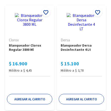
Clorox
Dersa
Blanqueador Clorox 
Blanqueador Dersa 
Regular 3800 Ml
Desinfectante 4 Lt
$
16
.
900
$
15
.
100
Mililitro
a
$
4
,
45
Mililitro
a
$
3
,
78
AGREGAR AL CARRITO
AGREGAR AL CARRITO