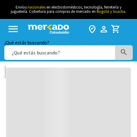
Envíos
nacionales
en electrodomésticos, tecnología, ferretería y
juguetería. Cobertura para compras de mercado en
Bogotá y Soacha
.
menu
where_to_vote
person_filled
shopping_cart
¿Qué estás buscando?
Déjanos tu opinión